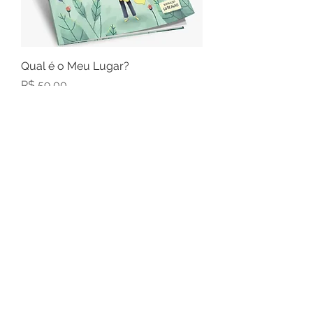
Qual é o Meu Lugar?
Preço
R$ 59,00
Saberes Sistêmicos na Vida
Amorosa