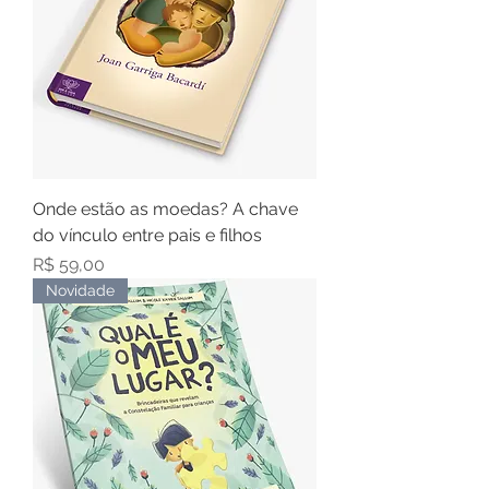
Onde estão as moedas? A chave
do vínculo entre pais e filhos
Preço
R$ 59,00
Novidade