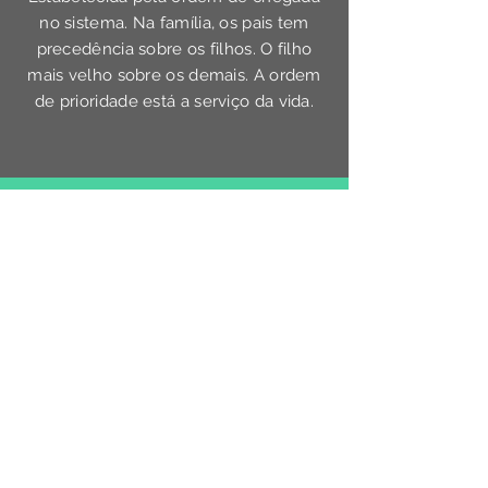
no sistema. Na família, os pais tem
precedência sobre os filhos. O filho
mais velho sobre os demais. A ordem
de prioridade está a serviço da vida.
03:
O EQUILÍBRIO
A troca estabelecida entre o dar e o
receber é fundamental em todos os
relacionamentos. Quando a troca é
equilibrada, há paz.