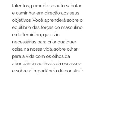
talentos, parar de se auto sabotar
e caminhar em direção aos seus
objetivos. Você aprenderá sobre o
equilíbrio das forças do masculino
e do feminino, que são
necessárias para criar qualquer
coisa na nossa vida, sobre olhar
para a vida com os olhos da
abundância ao invés da escassez
e sobre a importância de construir
uma rede de apoio. Acima de tudo
você sairá com a certeza de que o
caminho se faz caminhando. Só
ganhamos clareza conforme
damos os passos, aprendemos
com os erros e obstáculos e
escolhemos continuar. Se quiser
embarcar nesta travessia, esqueça